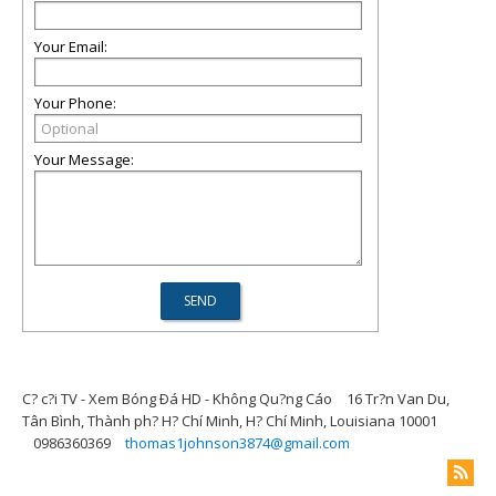
Your Email:
Your Phone:
Your Message:
C? c?i TV - Xem Bóng Ðá HD - Không Qu?ng Cáo
16 Tr?n Van Du,
Tân Bình, Thành ph? H? Chí Minh, H? Chí Minh, Louisiana 10001
0986360369
thomas1johnson3874@gmail.com