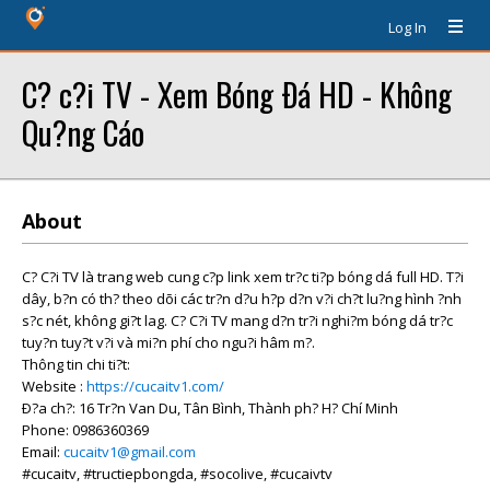
Log In
C? c?i TV - Xem Bóng Ðá HD - Không
Qu?ng Cáo
About
C? C?i TV là trang web cung c?p link xem tr?c ti?p bóng dá full HD. T?i
dây, b?n có th? theo dõi các tr?n d?u h?p d?n v?i ch?t lu?ng hình ?nh
s?c nét, không gi?t lag. C? C?i TV mang d?n tr?i nghi?m bóng dá tr?c
tuy?n tuy?t v?i và mi?n phí cho ngu?i hâm m?.
Thông tin chi ti?t:
Website :
https://cucaitv1.com/
Ð?a ch?: 16 Tr?n Van Du, Tân Bình, Thành ph? H? Chí Minh
Phone: 0986360369
Email:
cucaitv1@gmail.com
#cucaitv, #tructiepbongda, #socolive, #cucaivtv