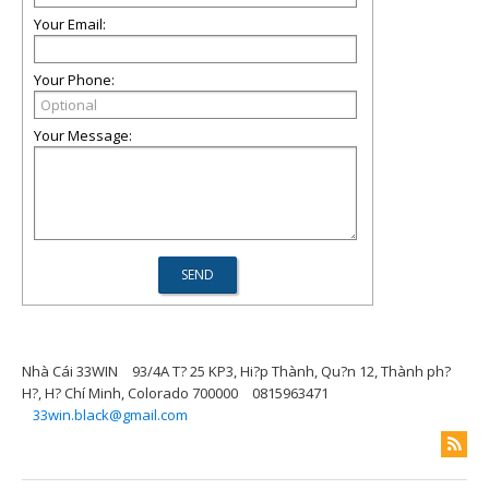
Your Email:
Your Phone:
Your Message:
Nhà Cái 33WIN
93/4A T? 25 KP3, Hi?p Thành, Qu?n 12, Thành ph?
H?, H? Chí Minh, Colorado 700000
0815963471
33win.black@gmail.com