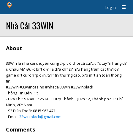
Log In
Nhà Cái 33WIN
About
33Win là nhà cái chuyên cung c?p trò choi cá cu?c tr?c tuy?n hàng d?
u Châu M?. Ðu?c bi?t d?n là d?a ch? s? h?u hàng tram các th? lo?i
game d?t cu?c h?p d?n, t? l? tr? thu?ng cao, b?o m?t an toàn thông
tin.
#33win #33wincasino #nhacai33win #33winblack
Thông Tin Liên H?:
- Ð?a Ch?: 93/4A T? 25 KP3, Hi?p Thành, Qu?n 12, Thành ph? H? Chí
Minh, Vi?t Nam
- S? Ði?n Tho?i: 0815 963 471
- Email:
33win.black@gmail.com
Comments