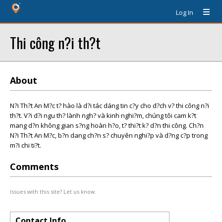
Log In
Thi công n?i th?t
About
N?i Th?t An M?c t? hào là d?i tác dáng tin c?y cho d?ch v? thi công n?i
th?t. V?i d?i ngu th? lành ngh? và kinh nghi?m, chúng tôi cam k?t
mang d?n không gian s?ng hoàn h?o, t? thi?t k? d?n thi công. Ch?n
N?i Th?t An M?c, b?n dang ch?n s? chuyên nghi?p và d?ng c?p trong
m?i chi ti?t.
Comments
Issues with this site? Let us know.
Contact Info