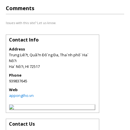
Comments
Issues with this site? Let us know.
Contact Info
Address
Trung Liê?t, Quâ?n Ðô´ng Ða, Tha`nh phô´ Ha`
Nô?i
Ha` Nô?i
,
HI
72517
Phone
939837645
Web
appongtho.vn
Contact Us