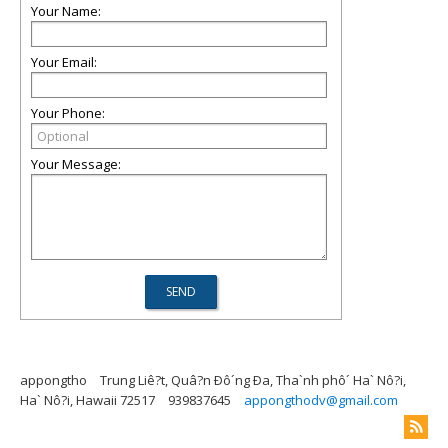
Your Name:
Your Email:
Your Phone:
Your Message:
appongtho
Trung Liê?t, Quâ?n Ðô´ng Ða, Tha`nh phô´ Ha` Nô?i,
Ha` Nô?i, Hawaii 72517
939837645
appongthodv@gmail.com