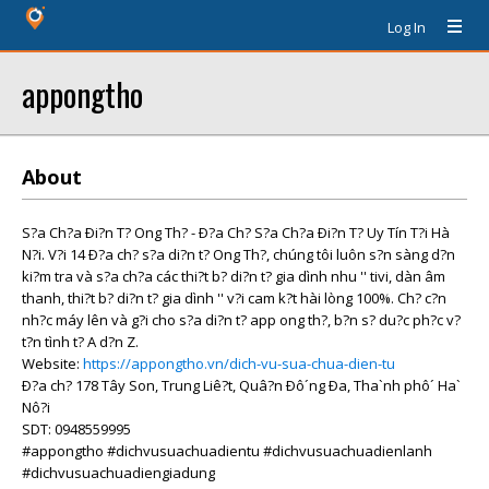
Log In
appongtho
About
S?a Ch?a Ði?n T? Ong Th? - Ð?a Ch? S?a Ch?a Ði?n T? Uy Tín T?i Hà
N?i. V?i 14 Ð?a ch? s?a di?n t? Ong Th?, chúng tôi luôn s?n sàng d?n
ki?m tra và s?a ch?a các thi?t b? di?n t? gia dình nhu '' tivi, dàn âm
thanh, thi?t b? di?n t? gia dình '' v?i cam k?t hài lòng 100%. Ch? c?n
nh?c máy lên và g?i cho s?a di?n t? app ong th?, b?n s? du?c ph?c v?
t?n tình t? A d?n Z.
Website:
https://appongtho.vn/dich-vu-sua-chua-dien-tu
Ð?a ch? 178 Tây Son, Trung Liê?t, Quâ?n Ðô´ng Ða, Tha`nh phô´ Ha`
Nô?i
SDT: 0948559995
#appongtho #dichvusuachuadientu #dichvusuachuadienlanh
#dichvusuachuadiengiadung