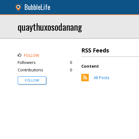
BubbleLife
quaythuxosodanang
RSS Feeds
FOLLOW
Followers
0
Content
Contributions
0
All Posts
FOLLOW