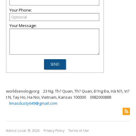
Your Phone:
Your Message:
worldsexologyorg
23 Ng. Th? Quan, Th? Quan, Ð?ng Ða, Hà N?i, Vi?
t N, Tay Ho, Ha Noi, Vietnam, Kansas 100000
0982000888
limasdusty649@gmail.com
Advice Local
© 2026
Privacy Policy
Terms of Use