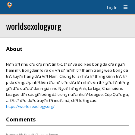
Log In
worldsexologyorg
About
N?m b?t nhu c?u c?p nh?t tin t?c, t? s? và soi kèo bóng dá c?a ngu?i
hâm m?, Bongdainfo ra d?i v?i s? m?nh tr? thành trang web bóng dá
tr?c tuy?n hàng d?u Vi?t Nam. Chúng tôi s? h?u h? th?ng kênh tr?c ti?
p da d?ng, c?p nh?t liên t?c m?i tr?n d?u l?n nh? trên th? gi?i. T? nh?ng
gi?i d?u qu?c t? danh giá nhu Ngo?i h?ng Anh, La Liga, Champions
League d?n các gi?i bóng dá trong nu?c nhu V-League, Cúp Qu?c gia,
… t?t c? d?u du?c truy?n t?i mu?t mà, ch?t lu?ng cao.
https://worldsexology.org/
Comments
Issues with this site? Let us know.